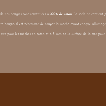
de nos bougies sont constituées à
100% de coton
. Le socle ne contient
re bougie, il est nécessaire de couper la mèche avant chaque allumage
a cire pour les mèches en coton et à 5 mm de la surface de la cire pour 