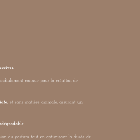
nocives
.
mondialement connue pour la création de
late
, et sans matière animale, assurant
un
odégradable
.
sion du parfum tout en optimisant la durée de