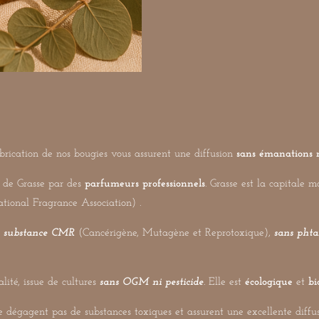
r
r
r
brication de nos bougies vous assurent une diffusion
sans émanations 
e de Grasse par des
parfumeurs professionnels
. Grasse est la capitale 
tional Fragrance Association) .
s substance CMR
(Cancérigène, Mutagène et Reprotoxique),
sans phta
alité, issue de cultures
sans OGM ni pesticide
. Elle est
écologique
et
bi
e dégagent pas de substances toxiques et assurent une excellente diffu