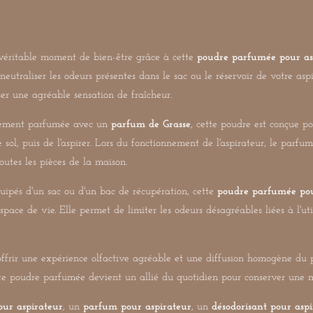
éritable moment de bien-être grâce à cette
poudre parfumée pour as
eutraliser les odeurs présentes dans le sac ou le réservoir de votre asp
ser une agréable sensation de fraîcheur.
atement parfumée avec un
parfum de Grasse
, cette poudre est conçue pou
e sol, puis de l'aspirer. Lors du fonctionnement de l'aspirateur, le parfum
utes les pièces de la maison.
uipés d'un sac ou d'un bac de récupération, cette
poudre parfumée pou
ace de vie. Elle permet de limiter les odeurs désagréables liées à l'util
offrir une expérience olfactive agréable et une diffusion homogène du
cette poudre parfumée devient un allié du quotidien pour conserver un
ur aspirateur
, un
parfum pour aspirateur
, un
désodorisant pour asp