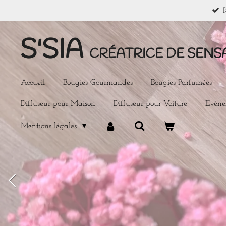
Passer
au
S'SIA
contenu
CRÉATRICE DE SENS
principal
Accueil
Bougies Gourmandes
Bougies Parfumées
Diffuseur pour Maison
Diffuseur pour Voiture
Evèn
Mentions légales