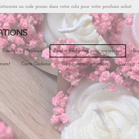
Retrouvez un code promo dans votre colis pour votre prochain achat
ATIONS
Fondants / Brûleurs
Poudre parfumée pour aspirateur
Bo
ement
Carte Cadeau
Suspensions Parfumées
Contact