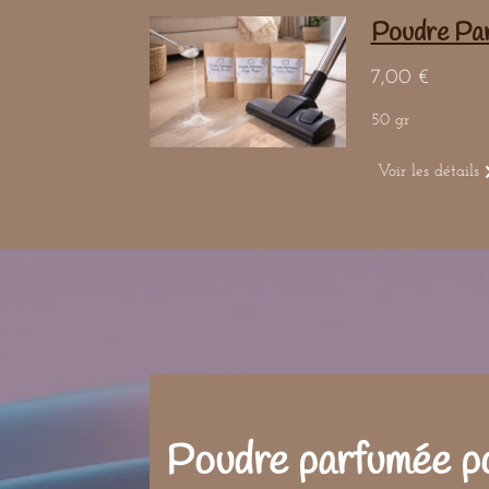
Poudre Par
7,00 €
50 gr
Voir les détails
Poudre parfumée po