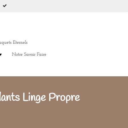
uquets Eternels
Notre Savoir Faire
dants Linge Propre