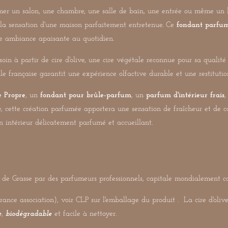
mer un salon, une chambre, une salle de bain, une entrée ou même un b
t la sensation d'une maison parfaitement entretenue. Ce
fondant parfum
une ambiance apaisante au quotidien.
oin à partir de cire d'olive, une cire végétale reconnue pour sa qualit
le française garantit une expérience olfactive durable et une restitution
 Propre
, un
fondant pour brûle-parfum
, un
parfum d'intérieur frais
, cette création parfumée apportera une sensation de fraîcheur et de c
un intérieur délicatement parfumé et accueillant.
le de Grasse par des parfumeurs professionnels, capitale mondialement 
ce association), voir CLP sur l'emballage du produit . La cire d'olive ut
e
,
biodégradable
et facile à nettoyer.