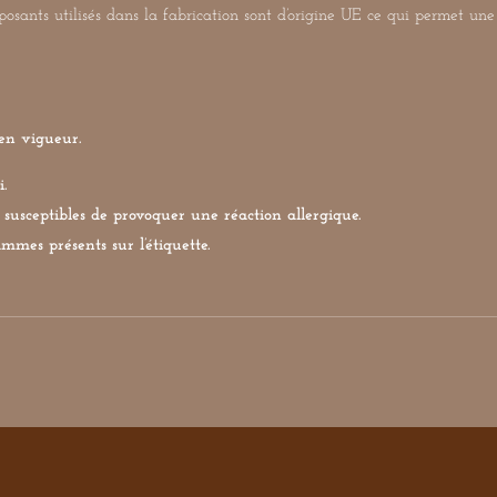
sants utilisés dans la fabrication sont d’origine UE ce qui permet une 
en vigueur.
.
susceptibles de provoquer une réaction allergique.
mmes présents sur l’étiquette.