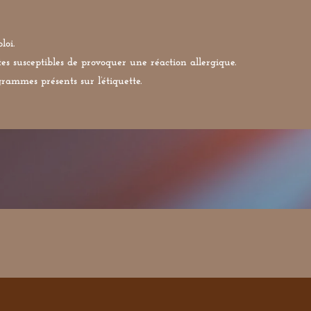
loi.
s susceptibles de provoquer une réaction allergique.
rammes présents sur l’étiquette.