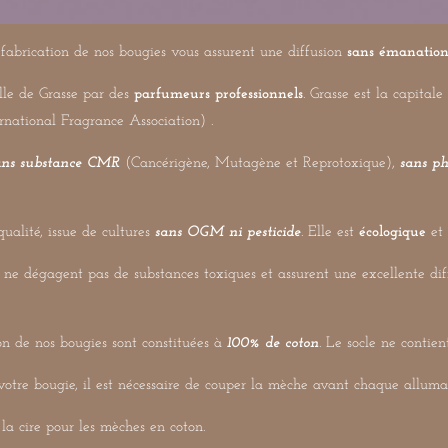
r
r
r
 fabrication de nos bougies vous assurent une diffusion
sans émanation
lle de Grasse par des
parfumeurs professionnels
. Grasse est la capita
rnational Fragrance Association) .
ans substance CMR
(Cancérigène, Mutagène et Reprotoxique),
sans ph
qualité, issue de cultures
sans OGM ni pesticide
. Elle est
écologique
et
 ne dégagent pas de substances toxiques et assurent une excellente di
on de nos bougies sont constituées à
100% de coton
. Le socle ne contien
otre bougie, il est nécessaire de couper la mèche avant chaque alluma
 la cire pour les mèches en coton.