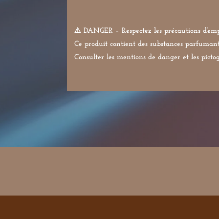
⚠️ DANGER – Respectez les précautions d’emp
Ce produit contient des substances parfumante
Consulter les mentions de danger et les pictog