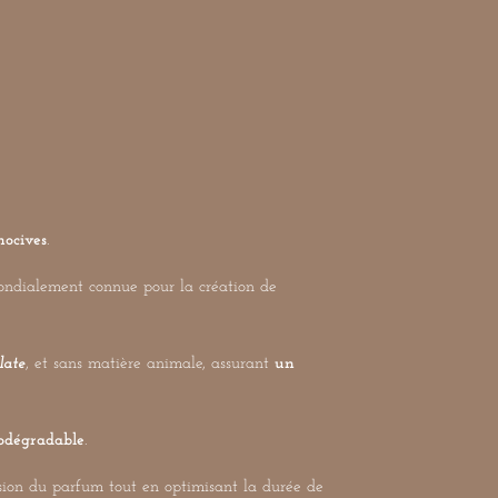
nocives
.
mondialement connue pour la création de
late
, et sans matière animale, assurant
un
odégradable
.
sion du parfum tout en optimisant la durée de