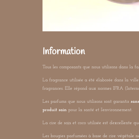
Information
Tous les composants que nous utilisons dans la fa
La fragrance utilisée a été élaborée dans la vill
fragrances. Elle répond aux normes IFRA (Interna
Les parfums que nous utilisons sont garantis
san
produit sain
pour la santé et l’environnement.
La cire de soja et coco utilisée est d’excellente qu
Les bougies parfumées à base de cire végétale n