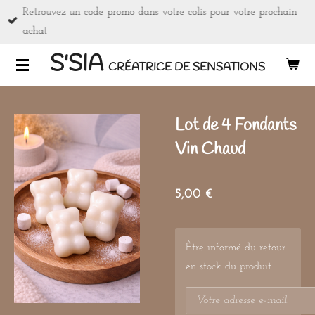
Retrouvez un code promo dans votre colis pour votre prochain
Passer
achat
au
contenu
S'SIA
CRÉATRICE DE SENSATIONS
principal
Lot de 4 Fondants
Vin Chaud
5,00 €
Être informé du retour
en stock du produit