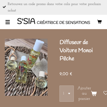
Retrouvez un code promo dans votre colis pour votre prochain
Passer
achat
au
contenu
S'SIA
CRÉATRICE DE SENSATIONS
principal
Diffuseur de
Voiture Monoi
Pêche
9,00 €
Ajouter
au
panier