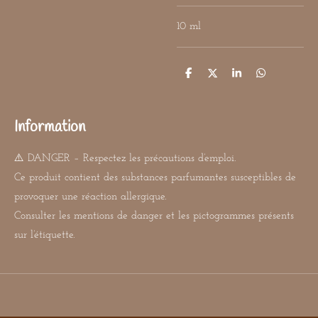
10 ml
P
P
P
P
a
a
a
a
r
r
r
r
t
t
t
t
a
a
a
a
Information
g
g
g
g
e
e
e
e
r
r
r
r
⚠️ DANGER – Respectez les précautions d’emploi.
Ce produit contient des substances parfumantes susceptibles de
provoquer une réaction allergique.
Consulter les mentions de danger et les pictogrammes présents
sur l’étiquette.