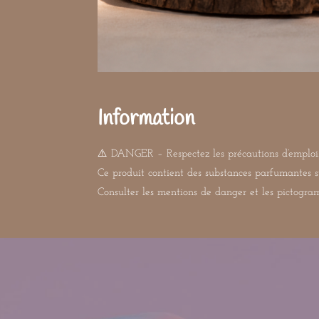
Information
⚠️ DANGER – Respectez les précautions d’emploi
Ce produit contient des substances parfumantes s
Consulter les mentions de danger et les pictogramm