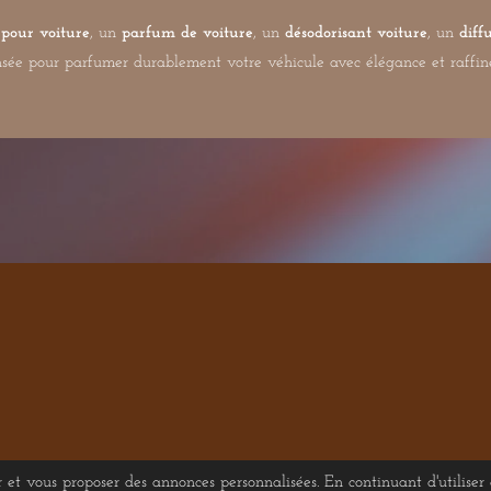
 pour voiture
, un
parfum de voiture
, un
désodorisant voiture
, un
diff
ensée pour parfumer durablement votre véhicule avec élégance et raffi
ur et vous proposer des annonces personnalisées. En continuant d'utiliser