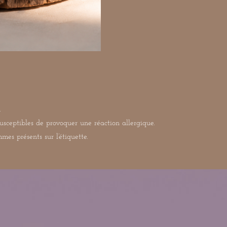
r
r
r
.
usceptibles de provoquer une réaction allergique.
es présents sur l’étiquette.