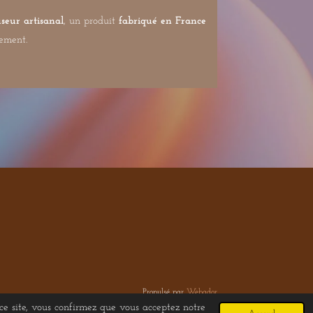
useur artisanal
, un produit
fabriqué en France
nement.
Propulsé par
Webador
 ce site, vous confirmez que vous acceptez notre