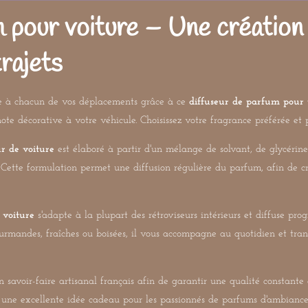
 pour voiture – Une création 
rajets
ce à chacun de vos déplacements grâce à ce
diffuseur de parfum pour 
ote décorative à votre véhicule. Choisissez votre fragrance préférée et
ur de voiture
est élaboré à partir d'un mélange de solvant, de glycérin
ves. Cette formulation permet une diffusion régulière du parfum, afin d
 voiture
s'adapte à la plupart des rétroviseurs intérieurs et diffuse pro
, gourmandes, fraîches ou boisées, il vous accompagne au quotidien et t
 savoir-faire artisanal français afin de garantir une qualité constante 
t une excellente idée cadeau pour les passionnés de parfums d'ambiance