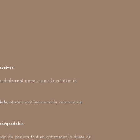
nocives
.
mondialement connue pour la création de
late
, et sans matière animale, assurant
un
odégradable
.
sion du parfum tout en optimisant la durée de