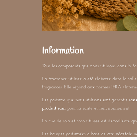
Information
Tous les composants que nous utilisons dans la fa
La fragrance utilisée a été élaborée dans la vill
fragrances. Elle répond aux normes IFRA (Interna
Les parfums que nous utilisons sont garantis
san
produit sain
pour la santé et l’environnement.
La cire de soja et coco utilisée est d’excellente qu
Les bougies parfumées à base de cire végétale n