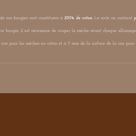
de nos bougies sont constituées à
100% de coton
. Le socle ne contient
re bougie, il est nécessaire de couper la mèche avant chaque allumage
a cire pour les mèches en coton et à 5 mm de la surface de la cire pour 