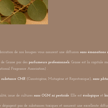
r
r
r
brication de nos bougies vous assurent une diffusion
sans émanations 
e de Grasse par des
parfumeurs professionnels
. Grasse est la capitale 
tional Fragrance Association) .
s substance CMR
(Cancérigène, Mutagène et Reprotoxique),
sans phta
alité, issue de cultures
sans OGM ni pesticide
. Elle est
écologique
et
bi
e dégagent pas de substances toxiques et assurent une excellente diffu