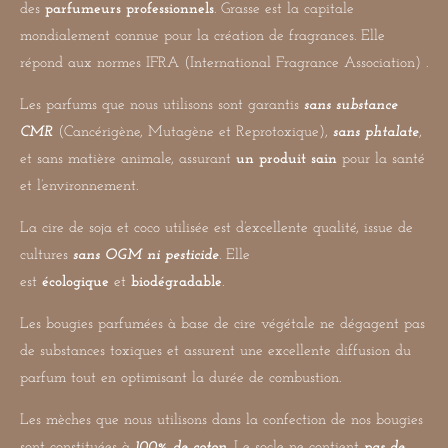
des
parfumeurs professionnels
. Grasse est la capitale
mondialement connue pour la création de fragrances. Elle
répond aux normes IFRA (International Fragrance Association) .
Les parfums que nous utilisons sont garantis
sans substance
CMR
(Cancérigène, Mutagène et Reprotoxique),
sans phtalate
,
et sans matière animale, assurant
un produit sain
pour la santé
et l’environnement.
La cire de soja et coco utilisée est d’excellente qualité, issue de
cultures
sans OGM ni pesticide
. Elle
est
écologique
et
biodégradable
.
Les bougies parfumées à base de cire végétale ne dégagent pas
de substances toxiques et assurent une excellente diffusion du
parfum tout en optimisant la durée de combustion.
Les mèches que nous utilisons dans la confection de nos bougies
sont constituées à
100% de coton
. Le socle ne contient
pas de