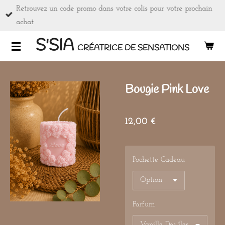
Retrouvez un code promo dans votre colis pour votre prochain
Passer
achat
au
contenu
S'SIA
CRÉATRICE DE SENSATIONS
principal
Bougie Pink Love
12,00 €
Pochette Cadeau
Parfum