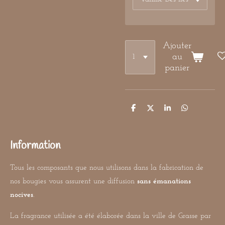
Ajouter
au
panier
P
P
P
P
a
a
a
a
r
r
r
r
t
t
t
t
a
a
a
a
Information
g
g
g
g
e
e
e
e
r
r
r
r
Tous les composants que nous utilisons dans la fabrication de
nos bougies vous assurent une diffusion
sans émanations
nocives
.
La fragrance utilisée a été élaborée dans la ville de Grasse par