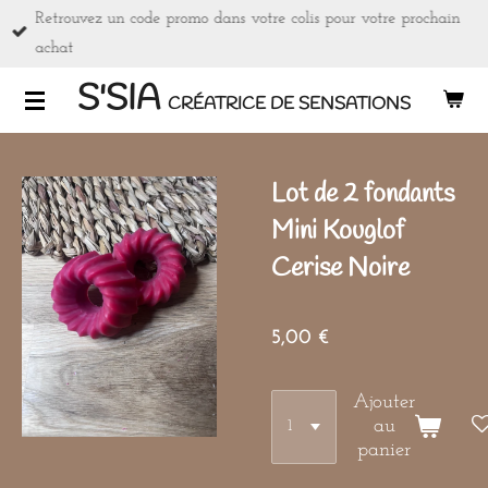
Retrouvez un code promo dans votre colis pour votre prochain
Passer
achat
au
contenu
S'SIA
CRÉATRICE DE SENSATIONS
principal
Lot de 2 fondants
Mini Kouglof
Cerise Noire
5,00 €
Ajouter
au
panier