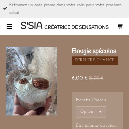
Retrouvez un code promo dans votre colis pour votre prochain
Passer
achat
au
contenu
S'SIA
CRÉATRICE DE SENSATIONS
principal
Bougie spéculos
DERNIERE CHANCE
6,00 €
12,00 €
Pochette Cadeau
Être informé du retour