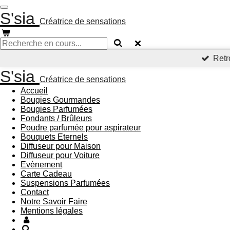
Passer
S'sia
au
Créatrice de sensations
contenu
principal
Retr
S'sia
Créatrice de sensations
Accueil
Bougies Gourmandes
Bougies Parfumées
Fondants / Brûleurs
Poudre parfumée pour aspirateur
Bouquets Eternels
Diffuseur pour Maison
Diffuseur pour Voiture
Evènement
Carte Cadeau
Suspensions Parfumées
Contact
Notre Savoir Faire
Mentions légales