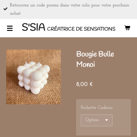
Retrouvez un code promo dans votre colis pour votre prochain
Passer
achat
au
contenu
S'SIA
CRÉATRICE DE SENSATIONS
principal
Bougie Bulle
Monoi
8,00 €
Pochette Cadeau